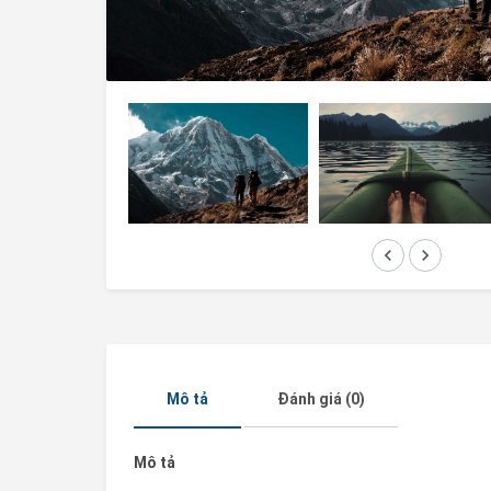
keyboard_arrow_left
keyboard_arrow_right
Mô tả
Đánh giá (0)
Mô tả