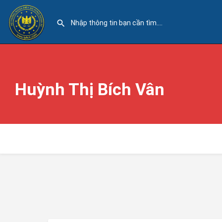
Huỳnh Thị Bích Vân