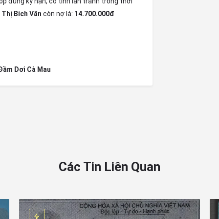
p đúng kỳ hạn, cố tình lẫn tránh trong thời
 Thị Bích Vân
còn nợ là:
14.700.000đ
Đầm Dơi Cà Mau
Các Tin Liên Quan