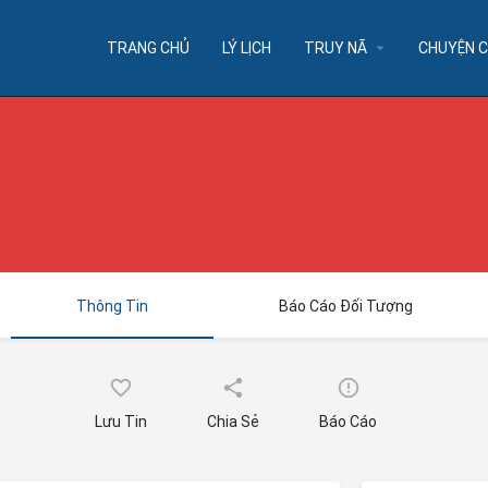
arrow_drop_down
TRANG CHỦ
LÝ LỊCH
TRUY NÃ
CHUYỆN C
Thông Tin
Báo Cáo Đối Tượng
Lưu Tin
Chia Sẻ
Báo Cáo