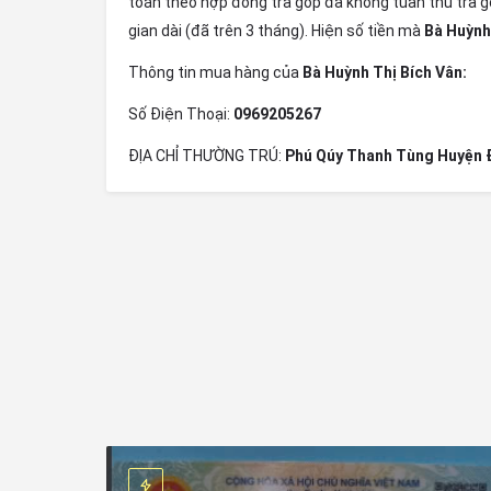
toán theo hợp đồng trả góp đã không tuân thủ trả gó
gian dài (đã trên 3 tháng). Hiện số tiền mà
Bà Huỳnh
Thông tin mua hàng của
Bà Huỳnh Thị Bích Vân:
Số Điện Thoại:
0969205267
ĐỊA CHỈ THƯỜNG TRÚ:
Phú Qúy Thanh Tùng Huyện 